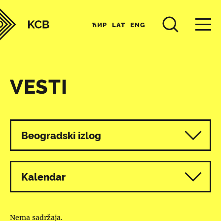
ЋИР
LAT
ENG
VESTI
Svi programi
Beogradski izlog
Kalendar
Nema sadržaja.