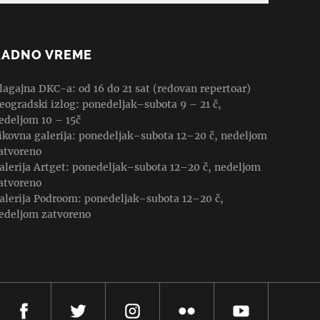
RADNO VREME
lagajna DKC-a: od 16 do 21 sat (redovan repertoar)
eogradski izlog: ponedeljak–subota 9 – 21 č,
edeljom 10 – 15č
ikovna galerija: ponedeljak–subota 12–20 č, nedeljom
atvoreno
alerija Artget: ponedeljak–subota 12–20 č, nedeljom
atvoreno
alerija Podroom: ponedeljak–subota 12–20 č,
edeljom zatvoreno