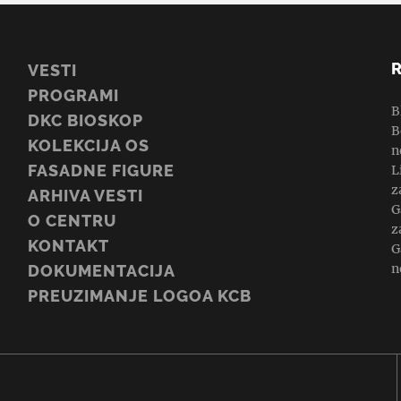
VESTI
PROGRAMI
B
DKC BIOSKOP
B
KOLEKCIJA OS
n
FASADNE FIGURE
L
z
ARHIVA VESTI
G
O CENTRU
z
KONTAKT
G
n
DOKUMENTACIJA
PREUZIMANJE LOGOA KCB