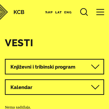
ЋИР
LAT
ENG
VESTI
Svi programi
Književni i tribinski program
Kalendar
Nema sadržaja.