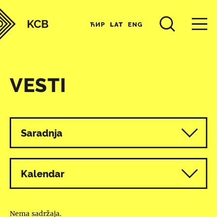
ЋИР
LAT
ENG
VESTI
Svi programi
Saradnja
Kalendar
Nema sadržaja.