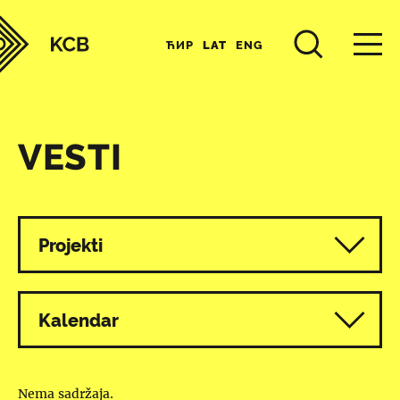
ЋИР
LAT
ENG
VESTI
Svi programi
Projekti
Kalendar
Nema sadržaja.