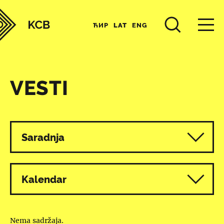
ЋИР
LAT
ENG
VESTI
Svi programi
Saradnja
Kalendar
Nema sadržaja.