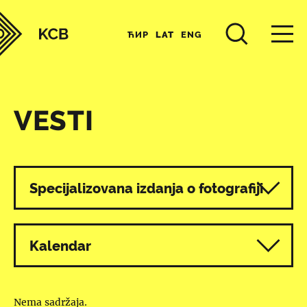
ЋИР
LAT
ENG
VESTI
Svi programi
Specijalizovana izdanja o fotografiji
Kalendar
Nema sadržaja.