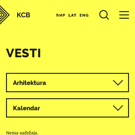
ЋИР
LAT
ENG
VESTI
Svi programi
Arhitektura
Kalendar
Nema sadržaja.