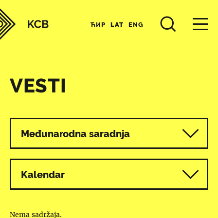
ЋИР
LAT
ENG
VESTI
Svi programi
Međunarodna saradnja
Kalendar
Nema sadržaja.