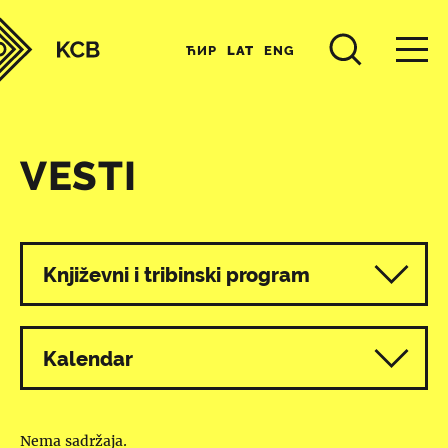
ЋИР
LAT
ENG
VESTI
Svi programi
Književni i tribinski program
Kalendar
Nema sadržaja.