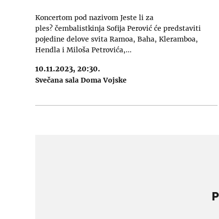
Koncertom pod nazivom Jeste li za
ples? čembalistkinja Sofija Perović će predstaviti
pojedine delove svita Ramoa, Baha, Kleramboa,
Hendla i Miloša Petrovića,…
10.11.2023, 20:30.
Svečana sala Doma Vojske