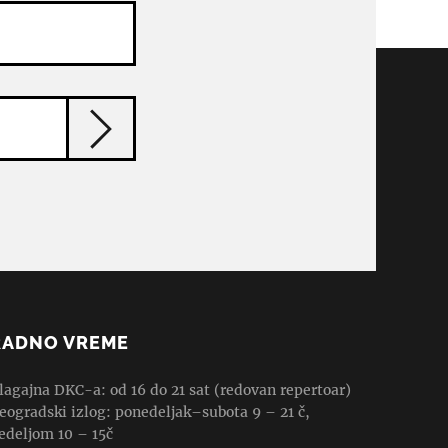
RADNO VREME
lagajna DKC-a: od 16 do 21 sat (redovan repertoar)
eogradski izlog: ponedeljak–subota 9 – 21 č,
edeljom 10 – 15č