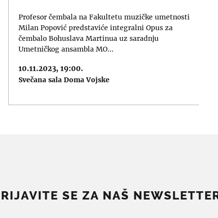
Profesor čembala na Fakultetu muzičke umetnosti
Milan Popović predstaviće integralni Opus za
čembalo Bohuslava Martinua uz saradnju
Umetničkog ansambla MO…
10.11.2023, 19:00.
Svečana sala Doma Vojske
PRIJAVITE SE ZA NAŠ NEWSLETTER