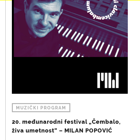
MUZIČKI PROGRAM
20. međunarodni festival „Čembalo,
živa umetnost“ – MILAN POPOVIĆ