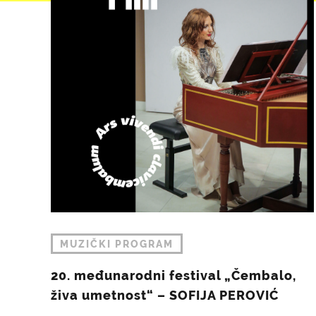
MUZIČKI PROGRAM
20. međunarodni festival „Čembalo,
živa umetnost“ – SOFIJA PEROVIĆ