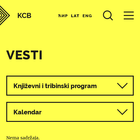
ЋИР
LAT
ENG
VESTI
Svi programi
Književni i tribinski program
Kalendar
Nema sadržaja.