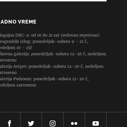
RADNO VREME
lagajna DKC-a: od 16 do 21 sat (redovan repertoar)
eogradski izlog: ponedeljak–subota 9 – 21 č,
edeljom 10 – 15č
ikovna galerija: ponedeljak–subota 12–20 č, nedeljom
atvoreno
alerija Artget: ponedeljak–subota 12–20 č, nedeljom
atvoreno
alerija Podroom: ponedeljak–subota 12–20 č,
edeljom zatvoreno