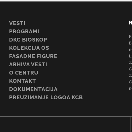
VESTI
PROGRAMI
B
DKC BIOSKOP
B
KOLEKCIJA OS
n
FASADNE FIGURE
L
z
ARHIVA VESTI
G
O CENTRU
z
KONTAKT
G
n
DOKUMENTACIJA
PREUZIMANJE LOGOA KCB