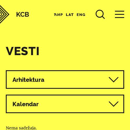
ЋИР
LAT
ENG
VESTI
Svi programi
Arhitektura
Kalendar
Nema sadržaja.