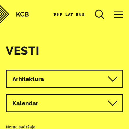
ЋИР
LAT
ENG
VESTI
Svi programi
Arhitektura
Kalendar
Nema sadržaja.