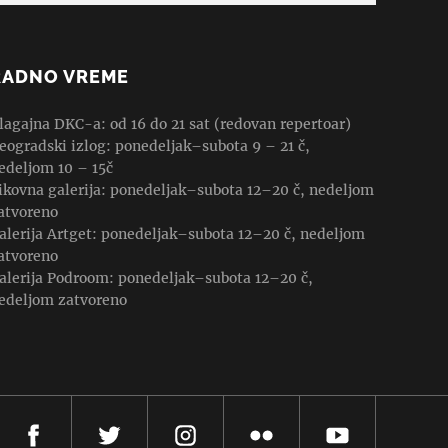
RADNO VREME
lagajna DKC-a: od 16 do 21 sat (redovan repertoar)
eogradski izlog: ponedeljak–subota 9 – 21 č,
edeljom 10 – 15č
ikovna galerija: ponedeljak–subota 12–20 č, nedeljom
atvoreno
alerija Artget: ponedeljak–subota 12–20 č, nedeljom
atvoreno
alerija Podroom: ponedeljak–subota 12–20 č,
edeljom zatvoreno