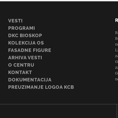
VESTI
PROGRAMI
B
DKC BIOSKOP
B
KOLEKCIJA OS
n
FASADNE FIGURE
L
z
ARHIVA VESTI
G
O CENTRU
z
KONTAKT
G
n
DOKUMENTACIJA
PREUZIMANJE LOGOA KCB