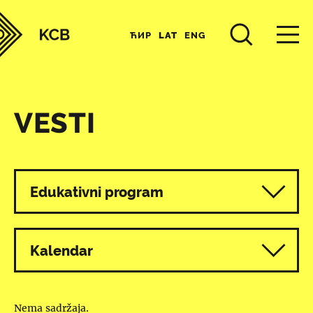
ЋИР
LAT
ENG
VESTI
Svi programi
Edukativni program
Kalendar
Nema sadržaja.