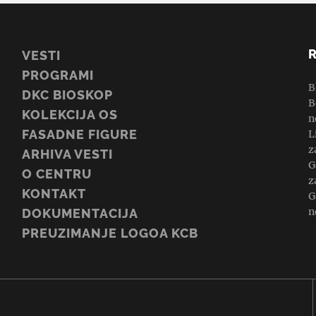
VESTI
PROGRAMI
B
DKC BIOSKOP
B
KOLEKCIJA OS
n
FASADNE FIGURE
L
z
ARHIVA VESTI
G
O CENTRU
z
KONTAKT
G
n
DOKUMENTACIJA
PREUZIMANJE LOGOA KCB