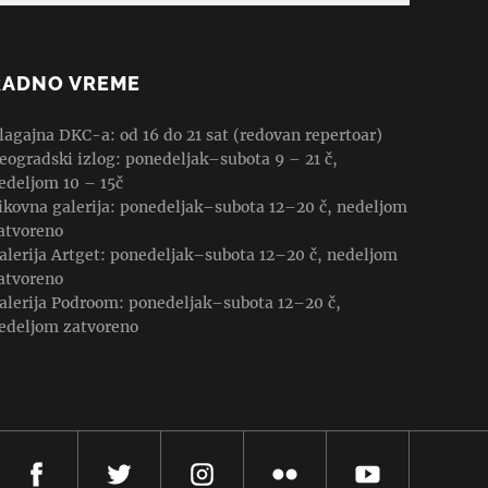
RADNO VREME
lagajna DKC-a: od 16 do 21 sat (redovan repertoar)
eogradski izlog: ponedeljak–subota 9 – 21 č,
edeljom 10 – 15č
ikovna galerija: ponedeljak–subota 12–20 č, nedeljom
atvoreno
alerija Artget: ponedeljak–subota 12–20 č, nedeljom
atvoreno
alerija Podroom: ponedeljak–subota 12–20 č,
edeljom zatvoreno