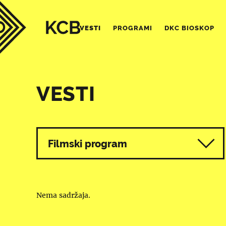
VESTI
PROGRAMI
DKC BIOSKOP
VESTI
Svi programi
Filmski program
Nema sadržaja.