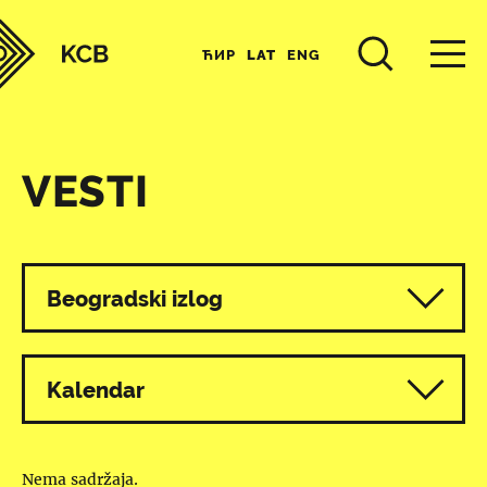
ЋИР
LAT
ENG
VESTI
Svi programi
Beogradski izlog
Kalendar
Nema sadržaja.