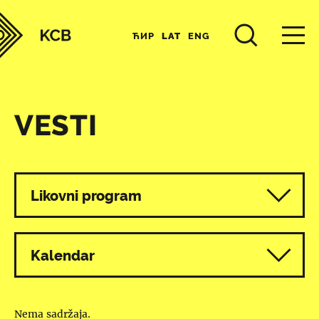
ЋИР
LAT
ENG
VESTI
Svi programi
Likovni program
Kalendar
Nema sadržaja.