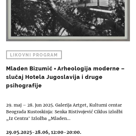
LIKOVNI PROGRAM
Mladen Bizumić ▪︎ Arheologija moderne –
slučaj Hotela Jugoslavija i druge
psihografije
29. maj – 28. jun 2025. Galerija Artget, Kulturni centar
Beograda Kustoskinja: Senka Ristivojević Ciklus izložbi
„Iz Centraˮ Izložba „Mladen…
29.05.2025-28.06, 12:00-20:00.