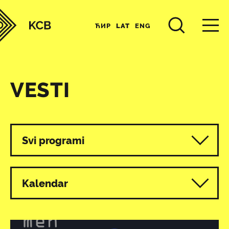
ЋИР
LAT
ENG
VESTI
Svi programi
Kalendar