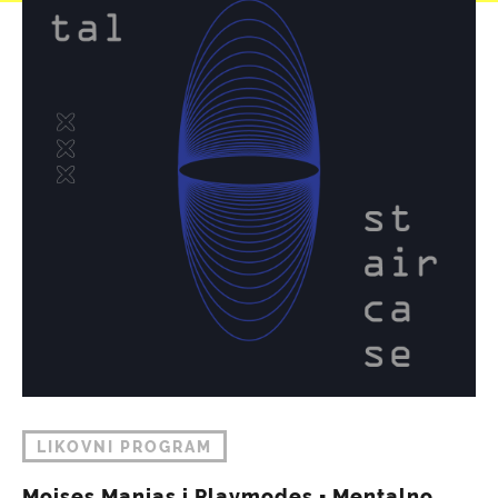
LIKOVNI PROGRAM
Moises Manjas i Playmodes ▪︎ Mentalno