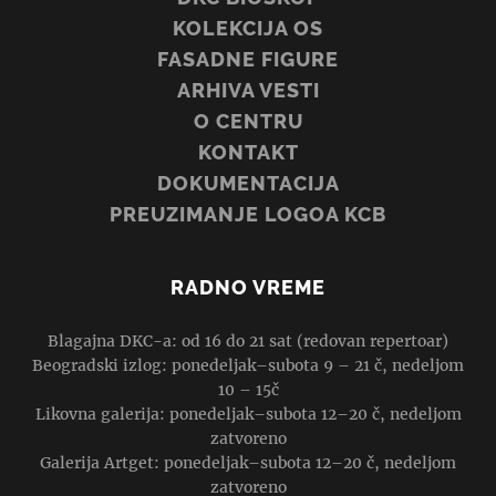
KOLEKCIJA OS
FASADNE FIGURE
ARHIVA VESTI
O CENTRU
KONTAKT
DOKUMENTACIJA
PREUZIMANJE LOGOA KCB
RADNO VREME
Blagajna DKC-a: od 16 do 21 sat (redovan repertoar)
Beogradski izlog: ponedeljak–subota 9 – 21 č, nedeljom
10 – 15č
Likovna galerija: ponedeljak–subota 12–20 č, nedeljom
zatvoreno
Galerija Artget: ponedeljak–subota 12–20 č, nedeljom
zatvoreno