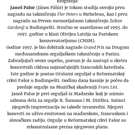
Biografija:
Janoš Palur
(János Pálúr) je tokom studija osvojio prvu
nagradu na takmičenju
Flor Peters
u Mehelenu, kao i prvu
nagradu na Prvom memorijalnom takmičenju
Zoltan
Gardonji
u Budimpešti. Stručno se usavršavao od 1995. do
1997. godine u klasi Olivijea Latrija na Pariskom
konzervatorijumu (CNSM).
Godine 1997. je bio dobitnik nagrade
Grand Prix
na Drugom
međunarodnom orguljaškom takmičenju u Parizu.
Zahvaljujući ovom uspehu, pozvan je da nastupi u okviru
koncertnih ciklusa najznačajnijih francuskih katedrala.
Iste godine je postao titularni orguljaš u Reformatskoj
crkvi Fašor u Budimpešti. Godinu dana kasnije je počeo da
predaje orgulje na Muzičkoj akademiji
Franc List
.
Janoš Palur je prvi orguljaš iz Mađarske koji je snimio
sabrana dela za orgulje R. Šumana i M. Diriflea. Snimci
njegovih improvizacija su takođe izvanredni. Njegovi
koncerti su uživo emitovani na mađarskom, francuskom i
slovačkom radiju. Orgulje u Reformatskoj crkvi Fašor su
rekonstruisane prema njegovom planu.