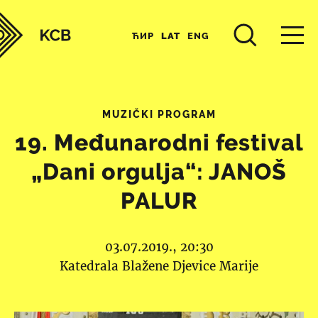
ЋИР
LAT
ENG
MUZIČKI PROGRAM
19. Međunarodni festival
„Dani orgulja“: JANOŠ
PALUR
03.07.2019., 20:30
Katedrala Blažene Djevice Marije