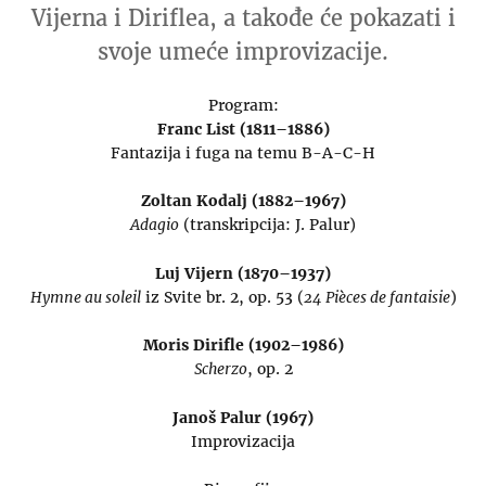
Vijerna i Diriflea, a takođe će pokazati i
svoje umeće improvizacije.
Program:
Franc List (1811–1886)
Fantazija i fuga na temu B-A-C-H
Zoltan Kodalj (1882–1967)
Adagio
(transkripcija: J. Palur)
Luj Vijern (1870–1937)
Hymne au soleil
iz Svite br. 2, op. 53 (
24 Pièces de fantaisie
)
Moris Dirifle (1902–1986)
Scherzo
, op. 2
Janoš Palur (1967)
Improvizacija