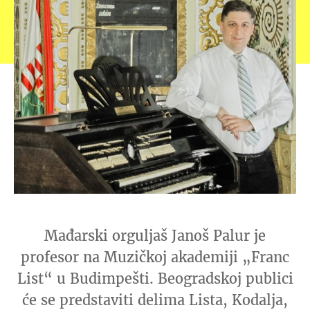
Mađarski orguljaš Janoš Palur je
profesor na Muzičkoj akademiji „Franc
List“ u Budimpešti. Beogradskoj publici
će se predstaviti delima Lista, Kodalja,