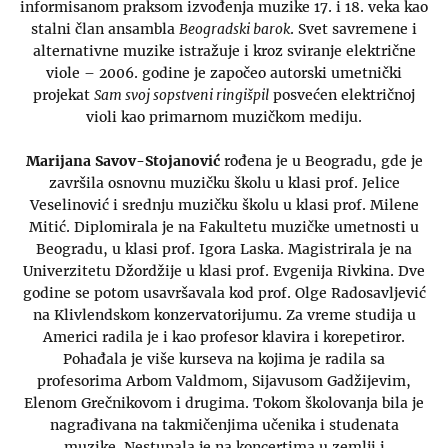
informisanom praksom izvođenja muzike 17. i 18. veka kao
stalni član ansambla
Beogradski barok
. Svet savremene i
alternativne muzike istražuje i kroz sviranje električne
viole – 2006. godine je započeo autorski umetnički
projekat
Sam svoj sopstveni ringišpil
posvećen električnoj
violi kao primarnom muzičkom mediju.
Marijana Savov-Stojanović
rođena je u Beogradu, gde je
završila osnovnu muzičku školu u klasi prof. Jelice
Veselinović i srednju muzičku školu u klasi prof. Milene
Mitić. Diplomirala je na Fakultetu muzičke umetnosti u
Beogradu, u klasi prof. Igora Laska. Magistrirala je na
Univerzitetu Džordžije u klasi prof. Evgenija Rivkina. Dve
godine se potom usavršavala kod prof. Olge Radosavljević
na Klivlendskom konzervatorijumu. Za vreme studija u
Americi radila je i kao profesor klavira i korepetiror.
Pohađala je više kurseva na kojima je radila sa
profesorima Arbom Valdmom, Sijavusom Gadžijevim,
Elenom Grečnikovom i drugima. Tokom školovanja bila je
nagrađivana na takmičenjima učenika i studenata
muzike. Nestupala je na koncertima u zemlji i