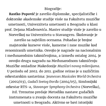
Biografije:
Rastko Popović
je završio diplomske, specijalističke i
doktorske akademske studije viole na Fakultetu muzičke
umetnosti, Univerziteta umetnosti u Beogradu u klasi
prof. Dejana Mlađenovića. Master studije viole je završio u
Norveškoj na Univerzitetu u Stavangeru. Školovanje je
završio sa najvišim ocenama. Pohađao je brojne
majstorske kurseve viole, kamerne i rane muzike kod
renomiranih umetnika. Osvojio je nagrade na nacionalnim
i međunarodnim takmičenjima, a između ostalog 2004. je
osvojio drugu nagradu na Međunarodnom takmičenju
Muzičke omladine Makedonije
Muzičari novog milenijuma
.
U periodu od 2002. do 2011. godine svirao je u različitim
orkestarskim sastavima: J
eunesses Musicales World Orchestra
(2002/03),
Gudači Svetog Đorđa
(2004/05), Simfonijski
orkestar RTS-a,
Stavanger Symphony Orchestra
(Norveška),
itd. Trenutno predaje Metodiku nastave gudačkih
instrumenata u zvanju docenta na Fakultetu muzičke
umetnosti u Beogradu. Aktivno se bavi istorijski