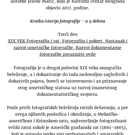
autorke Jelene Matić, koju je Kulturni centar Beograda
objavio 2017. godine.
Kratka istorija fotografije – u 9 delova
Treći deo
XIX VEK Fotografija i rat, Fotografija i pokret, Nastanak i
razvoj umetničke fotografije, Razvoj dokumentarne
fotografije preuzmite ovde
Fotografija je u drugoj polovini XIX veka omogućila
beleženje, a i dokazivanje do tada nedovoljno sagledivih i
dokazivih pojava, boreći se istovremeno i za priznavanje
svog umetničkog statusa uz razvoj imanentnog
dokumentarističkog svojstva.
Posle prvih fotografskih beleženja ratnih dešavanja, a pre
svega njihovih posledica i okruženja, u Meksičko-
američkom i Krimskom ratu, najtemeljnije fotografisani
veliki ratni sukob je Američki građanski rat (1861–1865),
koji je snimalo preko 300 profesionalnih i amaterskih