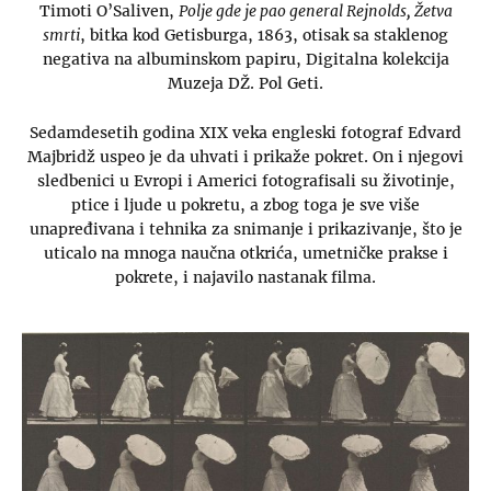
Timoti O’Saliven,
Polje gde je pao general Rejnolds, Žetva
smrti
, bitka kod Getisburga, 1863, otisak sa staklenog
negativa na albuminskom papiru, Digitalna kolekcija
Muzeja DŽ. Pol Geti.
Sedamdesetih godina XIX veka engleski fotograf Edvard
Majbridž uspeo je da uhvati i prikaže pokret. On i njegovi
sledbenici u Evropi i Americi fotografisali su životinje,
ptice i ljude u pokretu, a zbog toga je sve više
unapređivana i tehnika za snimanje i prikazivanje, što je
uticalo na mnoga naučna otkrića, umetničke prakse i
pokrete, i najavilo nastanak filma.