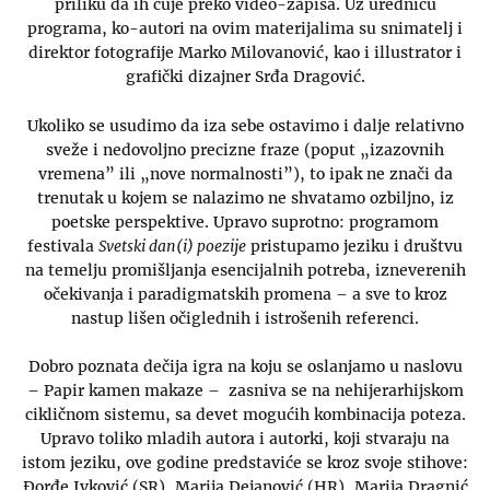
priliku da ih čuje preko video-zapisa. Uz urednicu
programa, ko-autori na ovim materijalima su snimatelj i
direktor fotografije Marko Milovanović, kao i illustrator i
grafički dizajner Srđa Dragović.
Ukoliko se usudimo da iza sebe ostavimo i dalje relativno
sveže i nedovoljno precizne fraze (poput „izazovnih
vremena” ili „nove normalnosti”), to ipak ne znači da
trenutak u kojem se nalazimo ne shvatamo ozbiljno, iz
poetske perspektive. Upravo suprotno: programom
festivala
Svetski dan(i) poezije
pristupamo jeziku i društvu
na temelju promišljanja esencijalnih potreba, izneverenih
očekivanja i paradigmatskih promena – a sve to kroz
nastup lišen očiglednih i istrošenih referenci.
Dobro poznata dečija igra na koju se oslanjamo u naslovu
– Papir kamen makaze – zasniva se na nehijerarhijskom
cikličnom sistemu, sa devet mogućih kombinacija poteza.
Upravo toliko mladih autora i autorki, koji stvaraju na
istom jeziku, ove godine predstaviće se kroz svoje stihove:
Đorđe Ivković (SR), Marija Dejanović (HR), Marija Dragnić