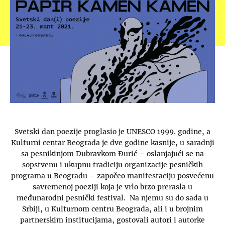
Svetski dan poezije proglasio je UNESCO 1999. godine, a
Kulturni centar Beograda je dve godine kasnije, u saradnji
sa pesnikinjom Dubravkom Đurić – oslanjajući se na
sopstvenu i ukupnu tradiciju organizacije pesničkih
programa u Beogradu – započeo manifestaciju posvećenu
savremenoj poeziji koja je vrlo brzo prerasla u
međunarodni pesnički festival. Na njemu su do sada u
Srbiji, u Kulturnom centru Beograda, ali i u brojnim
partnerskim institucijama, gostovali autori i autorke