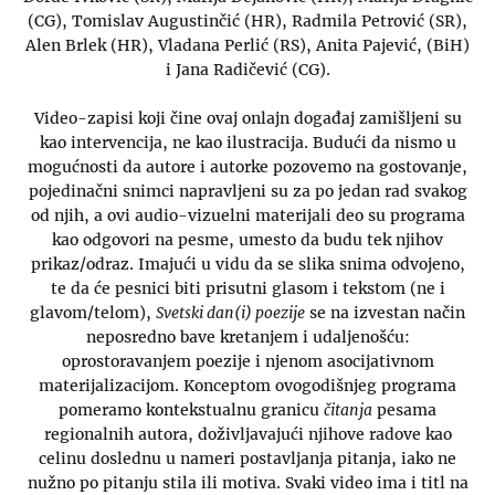
(CG), Tomislav Augustinčić (HR), Radmila Petrović (SR),
Alen Brlek (HR), Vladana Perlić (RS), Anita Pajević, (BiH)
i Jana Radičević (CG).
Video-zapisi koji čine ovaj onlajn događaj zamišljeni su
kao intervencija, ne kao ilustracija. Budući da nismo u
mogućnosti da autore i autorke pozovemo na gostovanje,
pojedinačni snimci napravljeni su za po jedan rad svakog
od njih, a ovi audio-vizuelni materijali deo su programa
kao odgovori na pesme, umesto da budu tek njihov
prikaz/odraz. Imajući u vidu da se slika snima odvojeno,
te da će pesnici biti prisutni glasom i tekstom (ne i
glavom/telom),
Svetski dan(i) poezije
se na izvestan način
neposredno bave kretanjem i udaljenošću:
oprostoravanjem poezije i njenom asocijativnom
materijalizacijom. Konceptom ovogodišnjeg programa
pomeramo kontekstualnu granicu
čitanja
pesama
regionalnih autora, doživljavajući njihove radove kao
celinu doslednu u nameri postavljanja pitanja, iako ne
nužno po pitanju stila ili motiva. Svaki video ima i titl na