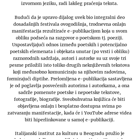
izvornom jeziku, radi lakšeg praćenja teksta.
Budući da je upravo dijalog uvek bio integralni deo
dosadašnjih festivala ovogodišnja, trodnevna onlajn
manifestacija rezultiraće e-publikacijom koja u svom
obliku podseća na razgovor o poetskom tj. poeziji.
Uspostavljajući odnos između poetskih i potencijalno
poetskih elemenata i objekata unutar (po vrsti i obliku)
raznorodnih sadržaja, autori i autorke su uz svoje tri
pesme priložili isto toliko drugih neknjiževnih tekstova
koji međusobno komuniciraju sa njihovim radovima,
formirajući diptihe. Prelomljena e-publikacija sastavljena
je od poglavlja posvećenih autorima i autorkama, a ona
sadrže pomenute poetske i nepoetske tekstove,
fotografije, biografije. Sveobuhvatna knjižica će biti
objavljena onlajn i besplatno dostupna svima po
zatvaranju manifestacije, kada će i YouTube adrese videa
biti hiperlinkovane u samoj e-publikaciji.
Italijanski institut za kulturu u Beogradu pružio je