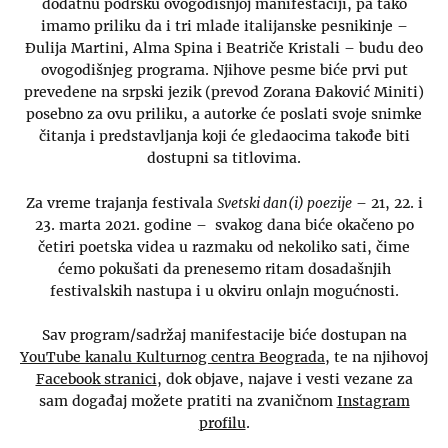
dodatnu podršku ovogodišnjoj manifestaciji, pa tako
imamo priliku da i tri mlade italijanske pesnikinje –
Đulija Martini, Alma Spina i Beatriče Kristali – budu deo
ovogodišnjeg programa. Njihove pesme biće prvi put
prevedene na srpski jezik (prevod Zorana Đaković Miniti)
posebno za ovu priliku, a autorke će poslati svoje snimke
čitanja i predstavljanja koji će gledaocima takođe biti
dostupni sa titlovima.
Za vreme trajanja festivala
Svetski dan(i) poezije
– 21, 22. i
23. marta 2021. godine – svakog dana biće okačeno po
četiri poetska videa u razmaku od nekoliko sati, čime
ćemo pokušati da prenesemo ritam dosadašnjih
festivalskih nastupa i u okviru onlajn mogućnosti.
Sav program/sadržaj manifestacije biće dostupan na
YouTube kanalu Kulturnog centra Beograda
, te na njihovoj
Facebook stranici
, dok objave, najave i vesti vezane za
sam događaj možete pratiti na zvaničnom
Instagram
profilu
.