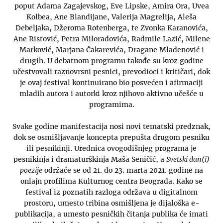
poput Adama Zagajevskog, Eve Lipske, Amira Ora, Uvea
Kolbea, Ane Blandijane, Valerija Magrelija, Aleša
Debeljaka, Džeroma Rotenberga, te Zvonka Karanovića,
Ane Ristović, Petra Miloradovića, Radmile Lazić, Milene
Marković, Marjana Čakarevića, Dragane Mladenović i
drugih. U debatnom programu takođe su kroz godine
učestvovali raznovrsni pesnici, prevodioci i kritičari, dok
je ovaj festival kontinuirano bio posvećen i afirmaciji
mladih autora i autorki kroz njihovo aktivno učešće u
programima.
Svake godine manifestacija nosi novi tematski predznak,
dok se osmišljavanje koncepta prepušta drugom pesniku
ili pesnikinji. Urednica ovogodišnjeg programa je
pesnikinja i dramaturškinja Maša Seničić, a
Svetski dan(i)
poezije
održaće se od 21. do 23. marta 2021. godine na
onlajn profilima Kulturnog centra Beograda. Kako se
festival iz poznatih razloga održava u digitalnom
prostoru, umesto tribina osmišljena je dijaloška e-
publikacija, a umesto pesničkih čitanja publika će imati