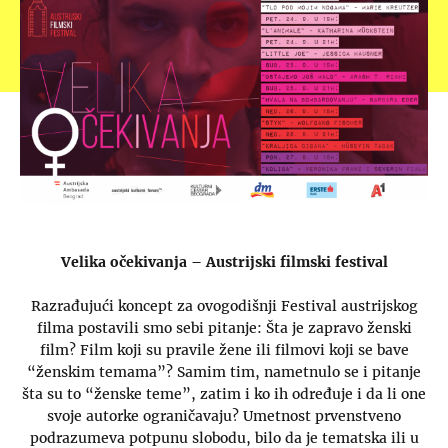
Velika očekivanja – Austrijski filmski festival
Razrađujući koncept za ovogodišnji Festival austrijskog
filma postavili smo sebi pitanje: Šta je zapravo ženski
film? Film koji su pravile žene ili filmovi koji se bave
“ženskim temama”? Samim tim, nametnulo se i pitanje
šta su to “ženske teme”, zatim i ko ih određuje i da li one
svoje autorke ograničavaju? Umetnost prvenstveno
podrazumeva potpunu slobodu, bilo da je tematska ili u