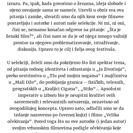
izrazu. Pa, ipak, kada govorimo o ženama, ideja slobode i
njeno osvajanje sama se nameće. Uzevši u obzir sva ova
pitanja i zamke, shvatili smo da njih kroz svoje filmove
postavljaju i autorke i autori naše selekcije. Ni mi, ni oni,
čini se, nemamo konačan odgovor na pitanje: „Šta je
ženski film?“, ali čini nam se da je od njega mnogo važniji
prostor za njegovo problematizovanje, istraživanje,
diskusiju. Upravo to je cilj i želja ovog festivala.
U selekciji, želeli smo da pokrijemo što širi spektar tema,
od pitanja rodnog identiteta i odrastanja u „Ja životinja“,
preko sestrinstva u „Tlu pod mojim nogama“ i majčinstva
u „Mali Džo“, do probijanja granica – fizičkih, telesnih,
geografskih u „Kraljici Cigana“, „Stiks“… Apsolutni
imperativ u izboru bio je neupitni kvalitet ovih
savremenih i relevantnih ostvarenja, nezavisno od
ovogodišnjeg koncepta. Upravo zato, odlučili smo se da
izdanje nazovemo po čuvenoj knjizi i filmu „Velika
očekivanja“. Pored toga što su ove autorke (i jedan autor)
svojim vrhunskim filmovima podigle očekivanja koje