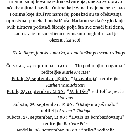
imamo za njihova naredna ostvarenja, one su se upravo
očekivanjima i bavile. Onima koje žene imaju od sebe, kao
i onima koje društvo nameće; ponekad su ta očekivanja
opresivna, ponekad podstičuća. Nadamo se da će gledanje
ovih filmova podstaći širenje polja šta sve znači biti žena,
kao i šta je to specifično u ženskom pogledu, kad je
okrenut ka sebi.
Staša Bajac, filmska autorka, dramaturškinja i scenaristkinja
Četvrtak, 23. septembar, 19.00 :
“
Tlo pod mojim nogama
”
rediteljke
Marie Kreutzer
Petak, 24 septembar, 19.00 :
“
Ja životinja
“ rediteljke
Katharine Muckstein
Petak, 24. septembar, 21.00 :
“
Mali Džo
” rediteljke
Jessice
Hausner
Subota, 25. septembar, 19.00 :
“
Ostajemo još malo
”
reditelja
Arasha T. Riahija
Subota, 25. septembar, 21.00 :
“
Hvala na bombardovanju
”
rediteljke
Barbare Eder
Nedelja, 26. septembar, 19.00 :
“
Stiks
” reditelja