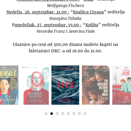
Wolfganga Fischera
Nedelja, 26. septembar, 21.00 :
“
Kraljica Cigana
” reditelja
Huseyina Tabaka
P
onedeljak, 27. septembar, 19.00 :
“
Koliba
” reditelja
Veronike Franz
i
Severina Fiale
Ulaznice po ceni od 300,00 dinara možete kupiti na
biletarnici DKC-a od 16.00 do 21.00.