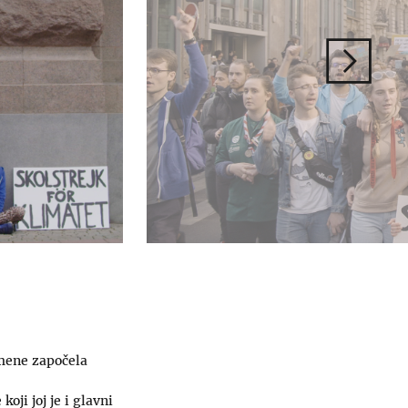
omene započela
oji joj je i glavni