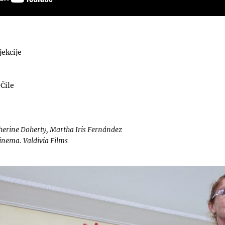
jekcije
 Čile
herine Doherty, Martha Iris Fernández
Cinema. Valdivia Films