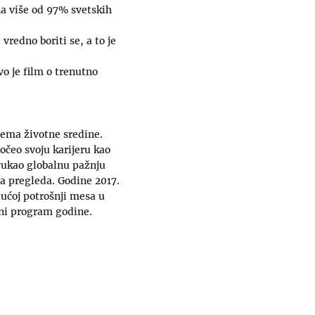
a više od 97% svetskih
 vredno boriti se, a to je
o je film o trenutno
lema životne sredine.
čeo svoju karijeru kao
ivukao globalnu pažnju
na pregleda. Godine 2017.
tućoj potrošnji mesa u
čni program godine.