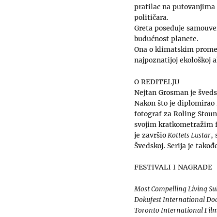
pratilac na putovanjima
političara.
Greta poseduje samouveren
budućnost planete.
Ona o klimatskim promen
najpoznatijoj ekološkoj a
O REDITELJU
Nejtan Grosman je švedsk
Nakon što je diplomirao
fotograf za Roling Stoun
svojim kratkometražim 
je završio
Kottets Lustar
,
Švedskoj. Serija je tako
FESTIVALI I NAGRADE
Most Compelling Living Su
Dokufest International Do
Toronto International Film