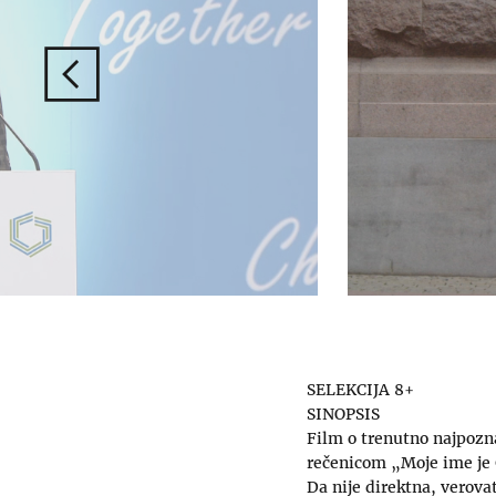
SELEKCIJA 8+
SINOPSIS
Film o trenutno najpozna
rečenicom „Moje ime je G
Da nije direktna, verovatn