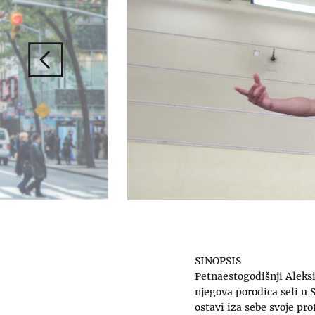
SINOPSIS
Petnaestogodišnji Aleksi
njegova porodica seli u 
ostavi iza sebe svoje pro