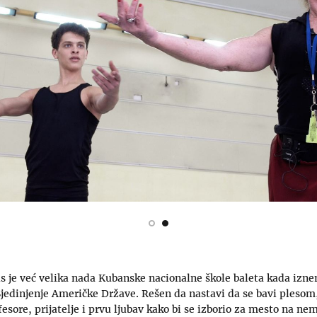
s je već velika nada Kubanske nacionalne škole baleta kada izne
Sjedinjenje Američke Države. Rešen da nastavi da se bavi plesom
fesore, prijatelje i prvu ljubav kako bi se izborio za mesto na ne