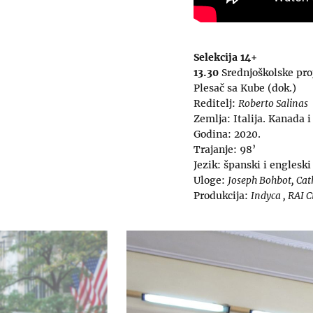
Selekcija 14+
13.30
Srednjoškolske pro
Plesač sa Kube (dok.)
Reditelj:
Roberto Salinas
Zemlja: Italija. Kanada i
Godina: 2020.
Trajanje: 98’
Jezik: španski i engleski
Uloge:
Joseph Bohbot, Cat
Produkcija:
Indyca , RAI 