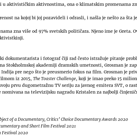
 i u aktivističkim aktivnostima, ona o klimatskim promenama zn
ost na kojoj bi joj pozavideli i odrasli, i našla je nešto za šta je
ama zna više od 97% svetskih političara. Njeno ime je Greta. Ov
ktivistkinji.
i dokumentarista i fotograf čiji rad često istražuje pitanje prob
 na Stokholmskoj akademiji dramskih umetnosti, Grosman je zapo
 Indija pre nego što je preusmerio fokus na film. Grosman je pr
filmom iz 2015,
The Toaster Challenge
, koji je imao preko 15 milio
 svoju prvu dugometražnu TV seriju za javnog emitera SVT, o ras
đe nomivana na televizijsku nagradu Kristalen za najbolji činjeni
bject of a Documentary, Critics’ Choice Documentary Awards 2020
cumentary and Short Film Festival 2021
 Festival 2020