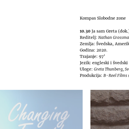
Kompas Slobodne zone
10.30
Ja sam Greta (dok.)
Reditelj:
Nathan Grossm
Zemlja: Švedska, Amerik
Godina: 2020.
Trajanje: 97’
Jezik: engleski i švedski
Uloge:
Greta Thunberg, S
Produkcija:
B-Reel Films