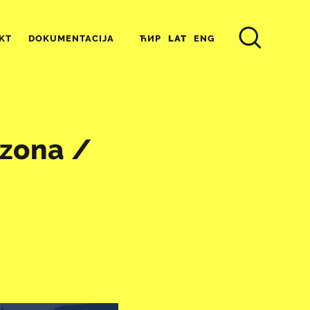
ЋИР
LAT
ENG
KT
DOKUMENTACIJA
 zona /