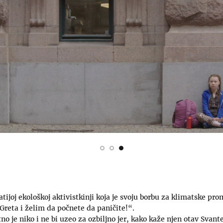
tijoj ekološkoj aktivistkinji koja je svoju borbu za klimatske pr
reta i želim da počnete da paničite!“.
o je niko i ne bi uzeo za ozbiljno jer, kako kaže njen otav Svante k