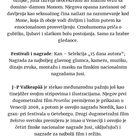
ožiljke, Juha razvija neočekivanu ali snažnu vezu sa
domino-damom Monom. Njegova opasna zavisnost od
davljenja kao seksualnog čina nailazi na razumevanje kod
Mone, koja ih oboje vodi divljim i ludim putem ka
emocionalnom prosvetljenju. Crnohumorna priča o
gubitku, ljubavi i slatkom bolu postojanja. Samo za hrabre
gledaoce.
Festivali i nagrade
: Kan – Selekcija „15 dana autora“;
Nagrada za najboljeg glavnog glumca, kameru, muziku,
dizajn zvuka, montažu i masku na finskim nacionalnim
nagradama Jusi.
J-P Valkeapää
je stekao međunarodnu pažnju još kao
tinejdžer svojim stripovima i ilustracijama. Njegov prvi
dugometražni film
Posetilac
premijerno je prikazan u
Veneciji 2008, a potom je osvojio nagradu Nordik, kao i
gran-pri festivala u Geteborgu. Drugi dugometražni film
Bekstvo
svetsku premijeru je imao u Veneciji i osvojio je
četiri finske nacionalne nagrade Jusi, uključujući i
nagrade za najbolji film i režiju.