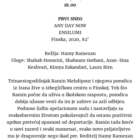
18.00
PRVI SNEG
ANY DAY NOW
ENSILUMI
Finska, 2020, 82’
Režija: Hamy Ramezan
Uloge: Shahab Hosseini, Shabnam Gorbani, Aran-Sina
Keshvari, Kimya Eskandari, Laura Birn
Trinaestogodišnjak Ramin Mehdipour i njegova porodica
iz Irana žive u izbegličkom centru u Finskoj. Tek što
Ramin počne da uživa u školskom raspustu, porodica
dobija užasne vesti da im je zahtev za azil odbijen.
Podnose žalbu apelacionom sudu i nastavljaju sa
svakodnevnim životom pokušavajući da ostanu pozitivni
uprkos pretećoj opasnost od deportacije. Ramin tada kreće
u novi razred i svaki momenat, svako novo prijateljstvo
mu je dragocenije nego ikad pre. Reditelj Hamy Ramezan