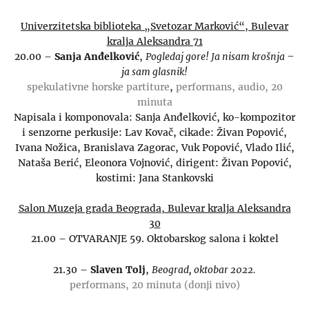
Univerzitetska biblioteka „Svetozar Marković“, Bulevar
kralja Aleksandra 71
20.00 –
Sanja Anđelković
,
Pogledaj gore! Ja nisam krošnja –
ja sam glasnik!
spekulativne horske partiture
,
performans, audio, 20
minuta
Napisala i komponovala: Sanja Anđelković, ko-kompozitor
i senzorne perkusije: Lav Kovač, cikade: Živan Popović,
Ivana Nožica, Branislava Zagorac, Vuk Popović, Vlado Ilić,
Nataša Berić, Eleonora Vojnović, dirigent: Živan Popović,
kostimi: Jana Stankovski
Salon Muzeja grada Beograda, Bulevar kralja Aleksandra
30
21.00 – OTVARANJE 59. Oktobarskog salona i koktel
21.30 –
Slaven Tolj
,
Beograd, oktobar 2022.
performans, 20 minuta (donji nivo)