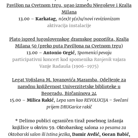
Paviljon na Cvetnom trgu, ugao između Njegoševe i Kralja
Milana
13.00 –
Karkatag
,
n(ex)t y(o)u/novi revizionizam
aktivacija instalacije
Plato ispred Jugoslovenskog dramskog pozorišta, Kralja
Milana 50 (preko puta Paviljona na Cvetnom trgu)
13.00 –
Antonio Grgić
,
Spomenici pevaju
participativni koncert kod spomenika
Ranjenik
vajara
Vanje Radauša (1906–1975)
Legat Vojislava M. Jovanovića Maramba, Odeljenje za
narodnu književnost Univerzitetske biblioteke u
Beogradu, Birčaninova 24
15.00 –
Milica Rakić
,
Lepa sam kao REVOLUCIJA – Svečani
prijem DRUGarice rakič
* Delimo publici ograničen tiraž posebnog izdanja
knjižice u okviru 59. Oktobarskog salona
10 pesama za
Oktobarski salon ili Istina jezika,
Damir Avdić, Goran Babić,