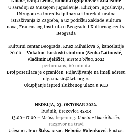
Kukoč, Sonja Leboš, Simona Ognjanović i Ana Panić
U saradnji sa Muzejom Jugoslavije, Edicijom Jugoslavija,
Udrugom za interdisciplinarna i interkulturalna
istraživanja iz Zagreba, a uz podršku Zaklade Kultura
nova, Francuskog instituta u Beogradu i Kulturnog centra
Beograda
Kulturni centar Beograda, Knez Mihailova 6, kancelarije
20.00 –
Vokalno-kustoski sindrom (Senka Latinović,
Vladimir Bjeličić)
,
Mesto zločina, 2022
performans, 60 minuta
Broj posetilaca je ograničen. Prijavljivanje na imejl adresu
olga.masic@kcb.org.rs
Okupljanje ispred službenog ulaza u KCB
NEDELJA, 23. OKTOBAR 2022.
Rudnik, Brezovica 32313
13.00–17.00 –
Metež
,
hepening
;
Umetnost kao iritacija
,
razgovor na travi
Učesnici:
Igor Štiks
, pisac,
Nebojša Milenković
, kustos,