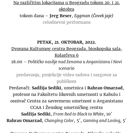
Na različitim lokacijama u Beogradu tokom 20. i 21.
oktobra
tokom dana –
Jerg Beser
,
Eggman (Čovek jaje)
celodnevni performans
PETAK, 21. OKTOBAR, 2022.
Dvorana Kulturnog centra Beograda, bioskopska sala,
Kolarčeva 6
18.00 –
Političko nasilje nad ženama u Avganistanu i Novi
scenario
predavanja, projekcije video radova i razgovor sa
publikom
Predavači:
Sadžija Sediki
, umetnica i
Rahrau Omarzad
,
profesor na Fakultetu likovnih umetnosti u Kabulu i
osnivač Centra za savremenu umetnost u Avganistanu
CCAA i Ženskog umetničkog centra
Sadžija Sediki
,
From Red to Black to White
, 10′
Rahrau Omarzad
,
Changing Color
, 5′,
Gaming and Losing,
5′