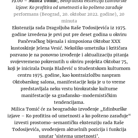
19.00 –
Milica Tomić
,
Beogradska ekstenzija Edinburške
izjave: Ko profitira od umetnosti a ko pošteno zarađuje
performans (Beograd, 20. oktobar 2022. godine), 20
minuta
Ekstenzija rada Dragoljuba Raše Todosijevića iz 1975.
godine izvedena je prvi put pre deset godina u okviru
Pančevačkog bijenala i simposiona Oktobar XXX
kustoskinje Jelena Vesić. Nekoliko umetnika i kritičara
pozvano je na ponovno izvođenje i aktualizaciju pitanja
svojevremeno pokrenutih u okviru projekta Oktobar 75,
koji je inicirala Dunja Blažević u Studentskom kulturnom
centru 1975. godine, kao kontraizložbu naspram
Oktobarskog salona, manifestacije koja je u to vreme
predstavljala neku vrstu birokratske kulturne
manifestacije sa građansko-modernističkim
tendencijama.
Milica Tomić će za beogradsko izvođenje „Edinburške
izjave – Ko profitira od umetnosti a ko pošteno zarađuje“
izvesti prostorno-semantičku ekstenziju rada Raše
Todosijevića, uvođenjem aktuelnih pozicija i funkcija
unutar ’sistema umetnosti’.