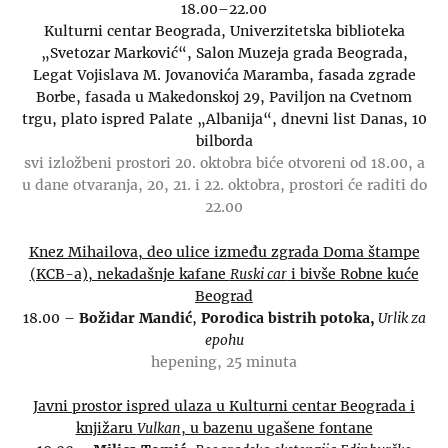
18.00–22.00
Kulturni centar Beograda, Univerzitetska biblioteka
„Svetozar Marković“, Salon Muzeja grada Beograda,
Legat Vojislava M. Jovanovića Maramba, fasada zgrade
Borbe, fasada u Makedonskoj 29, Paviljon na Cvetnom
trgu, plato ispred Palate „Albanija“, dnevni list Danas, 10
bilborda
svi izložbeni prostori 20. oktobra biće otvoreni od 18.00, a
u dane otvaranja, 20, 21. i 22. oktobra, prostori će raditi do
22.00
Knez Mihailova, deo ulice između zgrada Doma štampe
(KCB-a), nekadašnje kafane
Ruski car
i bivše Robne kuće
Beograd
18.00 –
Božidar Mandić
,
Porodica bistrih potoka,
Urlik za
epohu
hepening, 25 minuta
Javni prostor ispred ulaza u Kulturni centar Beograda i
knjižaru
Vulkan
, u bazenu ugašene fontane