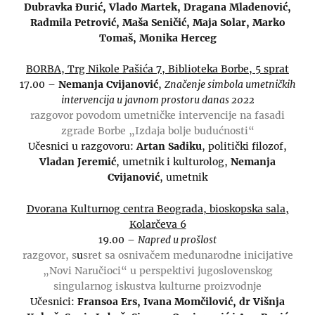
Dubravka Đurić, Vlado Martek, Dragana Mladenović,
Radmila Petrović, Maša Seničić, Maja Solar, Marko
Tomaš, Monika Herceg
BORBA, Trg Nikole Pašića 7, Biblioteka Borbe, 5 sprat
17.00 –
Nemanja Cvijanović
,
Značenje simbola umetničkih
intervencija u javnom prostoru danas 2022
razgovor povodom umetničke intervencije na fasadi
zgrade Borbe „Izdaja bolje budućnosti“
Učesnici u razgovoru:
Artan Sadiku
, politički filozof,
Vladan Jeremić
, umetnik i kulturolog,
Nemanja
Cvijanović
, umetnik
Dvorana Kulturnog centra Beograda, bioskopska sala,
Kolarčeva 6
19.00 –
Napred u prošlost
razgovor, s
u
sret sa osnivačem međunarodne inicijative
„Novi Naručioci“ u perspektivi jugoslovenskog
singularnog iskustva kulturne proizvodnje
Učesnici:
Fransoa Ers, Ivana Momčilović, dr Višnja