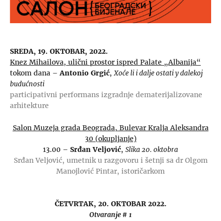
SREDA, 19. OKTOBAR, 2022.
Knez Mihailova, ulični prostor ispred Palate „Albanija“
tokom dana –
Antonio Grgić
,
Xoće li i dalje ostati y dalekoj
budućnosti
participativni performans izgradnje dematerijalizovane
arhitekture
Salon Muzeja grada Beograda, Bulevar Kralja Aleksandra
30 (okupljanje)
13.00 –
Srđan Veljović
,
Slika 20. oktobra
Srđan Veljović, umetnik u razgovoru i šetnji sa dr Olgom
Manojlović Pintar, istoričarkom
ČETVRTAK, 20. OKTOBAR 2022.
Otvaranje # 1