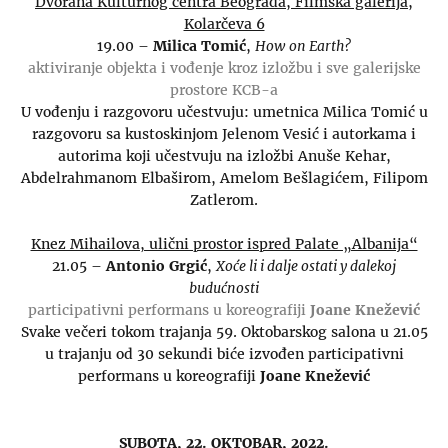
Dvorana Kulturnog centra Beograda, Filmska galerija,
Kolarčeva 6
19.00 –
Milica Tomić
,
How on Earth?
aktiviranje objekta i vođenje kroz izložbu i sve galerijske
prostore KCB-a
U vođenju i razgovoru učestvuju: umetnica Milica Tomić u
razgovoru sa kustoskinjom Jelenom Vesić i autorkama i
autorima koji učestvuju na izložbi Anuše Kehar,
Abdelrahmanom Elbaširom, Amelom Bešlagićem, Filipom
Zatlerom.
Knez Mihailova, ulični prostor ispred Palate „Albanija“
21.05 –
Antonio Grgić
,
Xoće li i dalje ostati y dalekoj
budućnosti
participativni performans u koreografiji
Joane Knežević
Svake večeri tokom trajanja 59. Oktobarskog salona u 21.05
u trajanju od 30 sekundi biće izvođen participativni
performans u koreografiji
Joane Knežević
SUBOTA, 22. OKTOBAR, 2022.