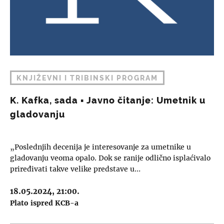
KNJIŽEVNI I TRIBINSKI PROGRAM
K. Kafka, sada ▪︎ Javno čitanje: Umetnik u
gladovanju
„Poslednjih decenija je interesovanje za umetnike u
gladovanju veoma opalo. Dok se ranije odlično isplaćivalo
priređivati takve velike predstave u…
18.05.2024, 21:00.
Plato ispred KCB-a