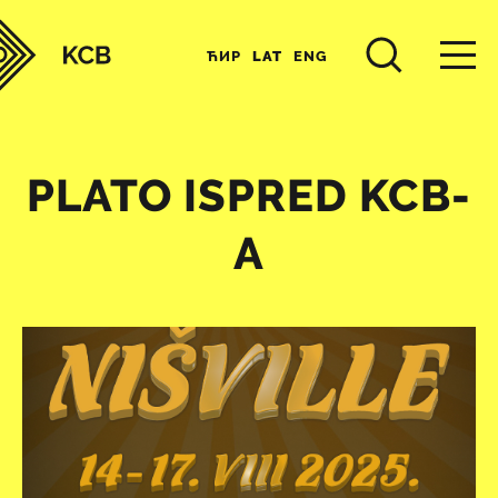
ЋИР
LAT
ENG
PLATO ISPRED KCB-
A