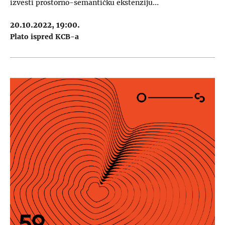
izvesti prostorno-semantičku ekstenziju…
20.10.2022, 19:00.
Plato ispred KCB-a