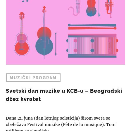
MUZIČKI PROGRAM
Svetski dan muzike u KCB-u – Beogradski
džez kvratet
Dana 21. juna (dan letnjeg solsticija) širom sveta se
obeležava Festival muzike (Fête de la musique). Tom
prilikom se okupljaju…