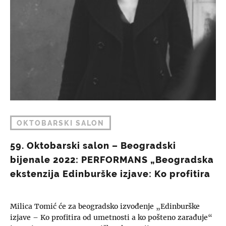
OKTOBARSKI SALON
59. Oktobarski salon – Beogradski
bijenale 2022: PERFORMANS „Beogradska
ekstenzija Edinburške izjave: Ko profitira
od umetnosti a ko pošteno zarađuje“
Milica Tomić će za beogradsko izvođenje „Edinburške
izjave – Ko profitira od umetnosti a ko pošteno zarađuje“