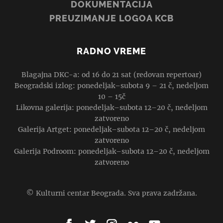
MEĐUNARODNA SARADNJA
IGRA I SVETLO NA OTVORENOM ZA
NACIONALNI DAN IZRAELA
Povodom obeležavanja 73. Dana nezavisnosti Države
Izrael u Beogradu, na poziv Aleksandra Ilića v.d. direktora