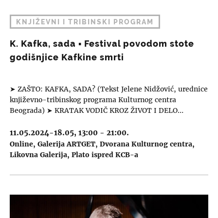
KNJIŽEVNI I TRIBINSKI PROGRAM
K. Kafka, sada ▪︎ Festival povodom stote
godišnjice Kafkine smrti
➤ ZAŠTO: KAFKA, SADA? (Tekst Jelene Nidžović, urednice
književno-tribinskog programa Kulturnog centra
Beograda) ➤ KRATAK VODIČ KROZ ŽIVOT I DELO…
11.05.2024-18.05, 13:00 - 21:00.
Online
Galerija ARTGET
Dvorana Kulturnog centra
Likovna Galerija
Plato ispred KCB-a