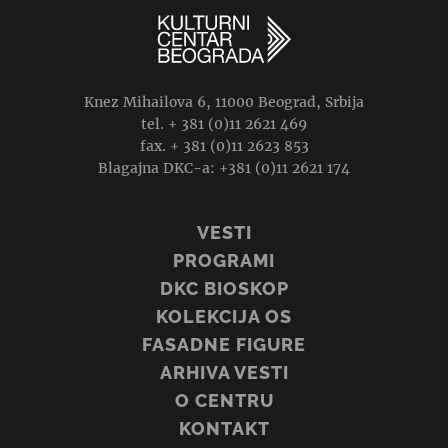
bijenale: BLUE MOON, Alek Da Korte
Video-rad Blue Moon prvobitno napravljen za izložbu
digitalne umetnosti Midnight Moment na Tajms skveru u
Njujorku i prikazuje nadrealističko karaoke…
26.06.2021, 19:30.
Plato ispred KCB-a