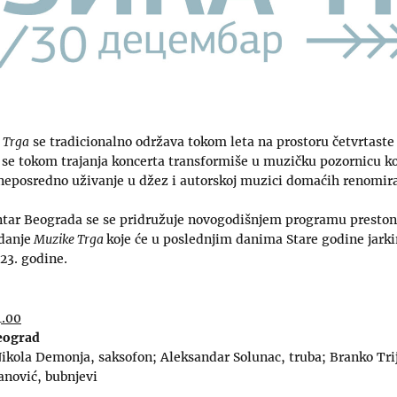
Trga
se tradicionalno održava tokom leta na prostoru četvrtaste
r se tokom trajanja koncerta transformiše u muzičku pozornicu 
eposredno uživanje u džez i autorskoj muzici domaćih renomira
ntar Beograda se se pridružuje novogodišnjem programu prestoni
danje
Muzike Trga
koje će u poslednjim danima Stare godine jar
23. godine.
4.00
eograd
ikola Demonja, saksofon; Aleksandar Solunac, truba; Branko Trij
nović, bubnjevi