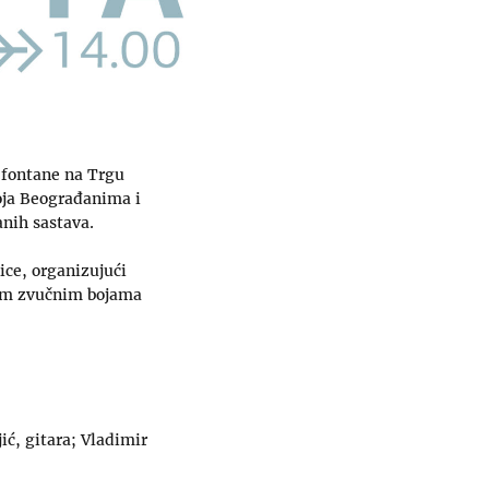
 fontane na Trgu
koja Beograđanima i
nih sastava.
ce, organizujući
kim zvučnim bojama
ić, gitara; Vladimir