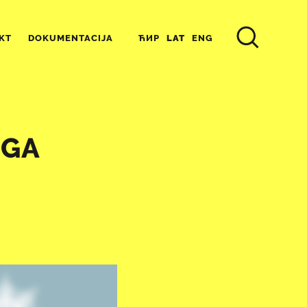
ЋИР
LAT
ENG
KT
DOKUMENTACIJA
RGA