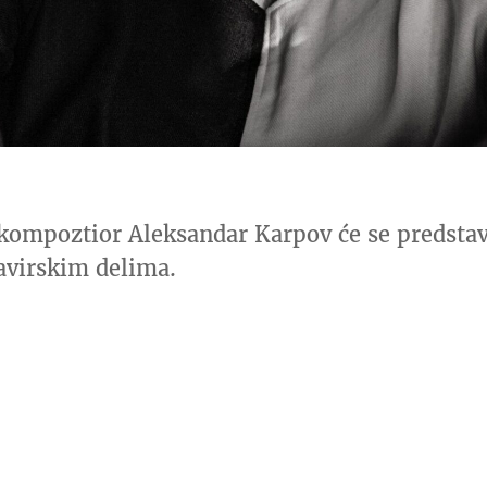
i kompoztior Aleksandar Karpov će se predstav
lavirskim delima.