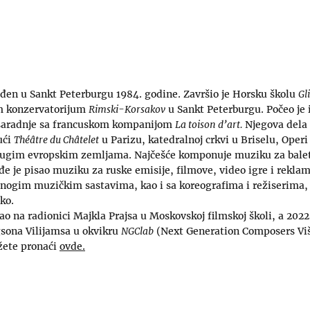
ođen u Sankt Peterburgu 1984. godine. Završio je Horsku školu
Gl
m konzervatorijum
Rimski-Korsakov
u Sankt Peterburgu. Počeo je 
aradnje sa francuskom kompanijom
La toison d’art.
Njegova dela
ući
Théâtre du Châtelet
u Parizu, katedralnoj crkvi u Briselu, Operi
rugim evropskim zemljama. Najčešće komponuje muziku za balet
 je pisao muziku za ruske emisije, filmove, video igre i reklam
nogim muzičkim sastavima, kao i sa koreografima i režiserima, 
ko.
ao na radionici Majkla Prajsa u Moskovskoj filmskoj školi, a 2022
sona Vilijamsa u okvikru
NGClab
(Next Generation Composers Viš
žete pronaći
ovde.