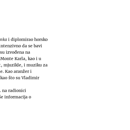
inka
i diplomirao horsko
intenzivno da se bavi
 su izvođena na
 Monte Karla, kao i u
, mjuzikle, i muziku za
e. Kao aranžer i
kao što su Vladimir
. na radionici
e informacija o