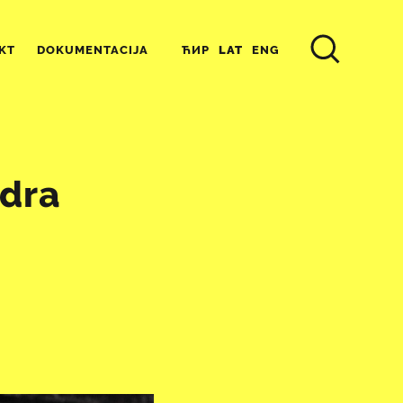
ЋИР
LAT
ENG
KT
DOKUMENTACIJA
ndra