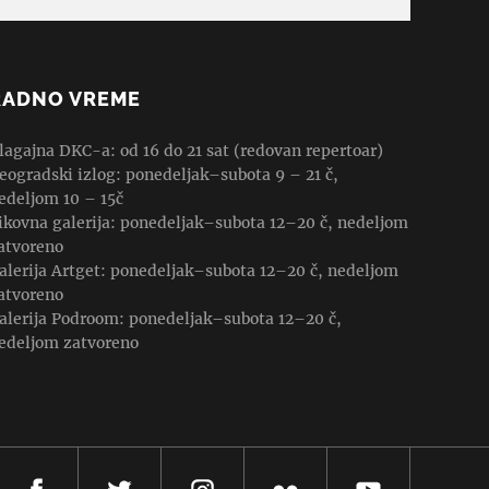
RADNO VREME
lagajna DKC-a: od 16 do 21 sat (redovan repertoar)
eogradski izlog: ponedeljak–subota 9 – 21 č,
edeljom 10 – 15č
ikovna galerija: ponedeljak–subota 12–20 č, nedeljom
atvoreno
alerija Artget: ponedeljak–subota 12–20 č, nedeljom
atvoreno
alerija Podroom: ponedeljak–subota 12–20 č,
edeljom zatvoreno