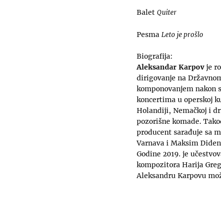
Balet
Quiter
Pesma
Leto je prošlo
Biografija:
Aleksandar Karpov
je r
dirigovanje na Državno
komponovanjem nakon s
koncertima u operskoj k
Holandiji, Nemačkoj i d
pozorišne komade. Takođe
producent sarađuje sa m
Varnava i Maksim Diden
Godine 2019. je učestvov
kompozitora Harija Greg
Aleksandru Karpovu mo