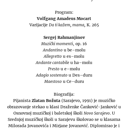
Program:
Volfgang Amadeus Mocart
Varijacije
Da ti kažem, mama,
K. 265
Sergej Rahmanjinov
Muzički momenti
, op. 16
Andantino
u be–molu
Allegretto
u es–molu
Andante cantabile
u ha–molu
Presto
u e–molu
Adagio sostenuto
u Des–duru
Maestoso
u Ce–duru
Biografija:
Pijanista
Zlatan Božuta
(Sarajevo, 1991) je muzičko
obrazovanje stekao u klasi Draženke Čanković-Janković u
Osnovnoj muzičkoj i baletskoj školi
Novo Sarajevo
. U
Srednjoj muzičkoj školi u Sarajevu školovao se u klasama
Milorada Jovanovića i Mirjane Jovanović. Diplomirao je i