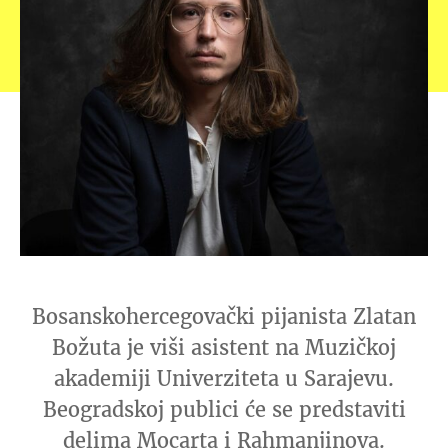
Bosanskohercegovački pijanista Zlatan
Božuta je viši asistent na Muzičkoj
akademiji Univerziteta u Sarajevu.
Beogradskoj publici će se predstaviti
delima Mocarta i Rahmanjinova.