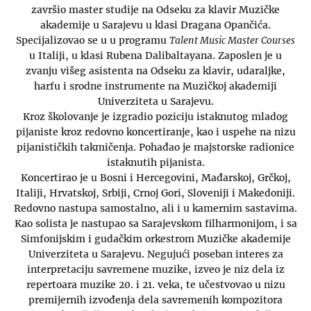
završio master studije na Odseku za klavir Muzičke
akademije u Sarajevu u klasi Dragana Opančića.
Specijalizovao se u u programu
Talent Music Master Courses
u Italiji, u klasi Rubena Dalibaltayana. Zaposlen je u
zvanju višeg asistenta na Odseku za klavir, udaraljke,
harfu i srodne instrumente na Muzičkoj akademiji
Univerziteta u Sarajevu.
Kroz školovanje je izgradio poziciju istaknutog mladog
pijaniste kroz redovno koncertiranje, kao i uspehe na nizu
pijanističkih takmičenja. Pohađao je majstorske radionice
istaknutih pijanista.
Koncertirao je u Bosni i Hercegovini, Mađarskoj, Grčkoj,
Italiji, Hrvatskoj, Srbiji, Crnoj Gori, Sloveniji i Makedoniji.
Redovno nastupa samostalno, ali i u kamernim sastavima.
Kao solista je nastupao sa Sarajevskom filharmonijom, i sa
Simfonijskim i gudačkim orkestrom Muzičke akademije
Univerziteta u Sarajevu. Negujući poseban interes za
interpretaciju savremene muzike, izveo je niz dela iz
repertoara muzike 20. i 21. veka, te učestvovao u nizu
premijernih izvođenja dela savremenih kompozitora