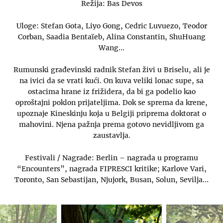
Režija: Bas Devos
Uloge: Stefan Gota, Liyo Gong, Cedric Luvuezo, Teodor
Corban, Saadia Bentaïeb, Alina Constantin, ShuHuang
Wang…
Rumunski građevinski radnik Stefan živi u Briselu, ali je
na ivici da se vrati kući. On kuva veliki lonac supe, sa
ostacima hrane iz frižidera, da bi ga podelio kao
oproštajni poklon prijateljima. Dok se sprema da krene,
upoznaje Kineskinju koja u Belgiji priprema doktorat o
mahovini. Njena pažnja prema gotovo nevidljivom ga
zaustavlja.
Festivali / Nagrade: Berlin – nagrada u programu
“Encounters”, nagrada FIPRESCI kritike; Karlove Vari,
Toronto, San Sebastijan, Njujork, Busan, Solun, Sevilja…