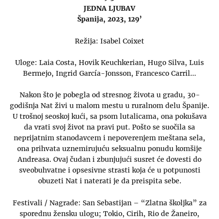
JEDNA LJUBAV
Španija, 2023, 129’
Režija: Isabel Coixet
Uloge: Laia Costa, Hovik Keuchkerian, Hugo Silva, Luis
Bermejo, Ingrid García-Jonsson, Francesco Carril…
Nakon što je pobegla od stresnog života u gradu, 30-
godišnja Nat živi u malom mestu u ruralnom delu Španije.
U trošnoj seoskoj kući, sa psom lutalicama, ona pokušava
da vrati svoj život na pravi put. Pošto se suočila sa
neprijatnim stanodavcem i nepoverenjem meštana sela,
ona prihvata uznemirujuću seksualnu ponudu komšije
Andreasa. Ovaj čudan i zbunjujući susret će dovesti do
sveobuhvatne i opsesivne strasti koja će u potpunosti
obuzeti Nat i naterati je da preispita sebe.
Festivali / Nagrade: San Sebastijan – “Zlatna školjka” za
sporednu žensku ulogu; Tokio, Cirih, Rio de Žaneiro,