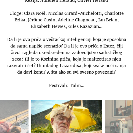
Režija: Aurélien Héraud, Olivier Héraud
Uloge: Clara Noël, Nicolas Girard-Michelotti, Charlotte
Erika, Jérôme Cusin, Adeline Chagneau, Jan Brian,
Elizabeth Hewes, Giles Kazazian…
Da li je ovo priča o veštačkoj inteligenciji koja je sposobna
da sama napiše scenario? Da li je ovo priča o Ester, čiji
život izgleda usredsređen na zadovoljstvo sadističkog
zeca? Ili je to Korinina priča, koju je maltretirao njen
razvratni šef? Ili mladog Lazaridisa, koji svake noći sanja
da davi ženu? A šta ako su svi svesno povezani?
Festivali: Talin…