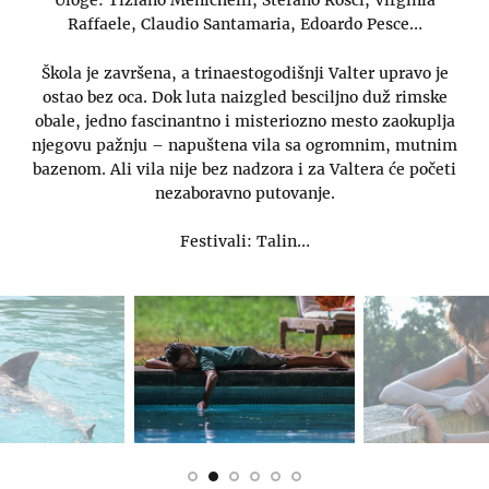
Uloge: Tiziano Menichelli, Stefano Rosci, Virginia
Raffaele, Claudio Santamaria, Edoardo Pesce…
Škola je završena, a trinaestogodišnji Valter upravo je
ostao bez oca. Dok luta naizgled besciljno duž rimske
obale, jedno fascinantno i misteriozno mesto zaokuplja
njegovu pažnju – napuštena vila sa ogromnim, mutnim
bazenom. Ali vila nije bez nadzora i za Valtera će početi
nezaboravno putovanje.
Festivali: Talin…