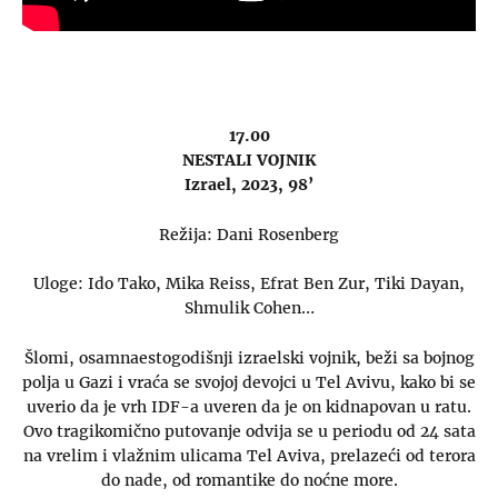
17.00
NESTALI VOJNIK
Izrael, 2023, 98’
Režija: Dani Rosenberg
Uloge: Ido Tako, Mika Reiss, Efrat Ben Zur, Tiki Dayan,
Shmulik Cohen…
Šlomi, osamnaestogodišnji izraelski vojnik, beži sa bojnog
polja u Gazi i vraća se svojoj devojci u Tel Avivu, kako bi se
uverio da je vrh IDF-a uveren da je on kidnapovan u ratu.
Ovo tragikomično putovanje odvija se u periodu od 24 sata
na vrelim i vlažnim ulicama Tel Aviva, prelazeći od terora
do nade, od romantike do noćne more.