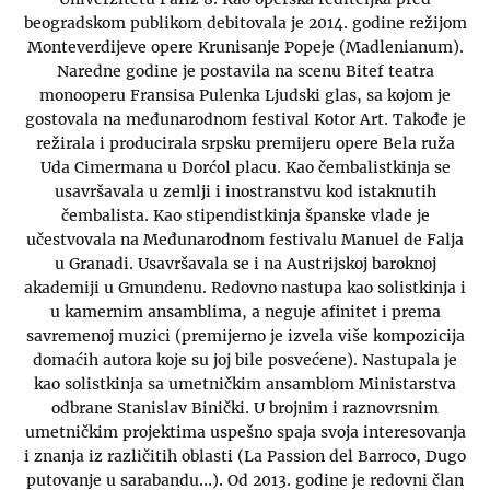
beogradskom publikom debitovala je 2014. godine režijom
Monteverdijeve opere Krunisanje Popeje (Madlenianum).
Naredne godine je postavila na scenu Bitef teatra
monooperu Fransisa Pulenka Ljudski glas, sa kojom je
gostovala na međunarodnom festival Kotor Art. Takođe je
režirala i producirala srpsku premijeru opere Bela ruža
Uda Cimermana u Dorćol placu. Kao čembalistkinja se
usavršavala u zemlji i inostranstvu kod istaknutih
čembalista. Kao stipendistkinja španske vlade je
učestvovala na Međunarodnom festivalu Manuel de Falja
u Granadi. Usavršavala se i na Austrijskoj baroknoj
akademiji u Gmundenu. Redovno nastupa kao solistkinja i
u kamernim ansamblima, a neguje afinitet i prema
savremenoj muzici (premijerno je izvela više kompozicija
domaćih autora koje su joj bile posvećene). Nastupala je
kao solistkinja sa umetničkim ansamblom Ministarstva
odbrane Stanislav Binički. U brojnim i raznovrsnim
umetničkim projektima uspešno spaja svoja interesovanja
i znanja iz različitih oblasti (La Passion del Barroco, Dugo
putovanje u sarabandu…). Od 2013. godine je redovni član