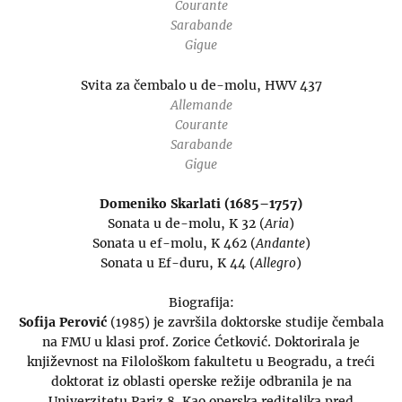
Courante
Sarabande
Gigue
Svita za čembalo u de-molu, HWV 437
Allemande
Courante
Sarabande
Gigue
Domeniko Skarlati (1685–1757)
Sonata u de-molu, K 32 (
Aria
)
Sonata u ef-molu, K 462 (
Andante
)
Sonata u Ef-duru, K 44 (
Allegro
)
Biografija:
Sofija Perović
(1985) je završila doktorske studije čembala
na FMU u klasi prof. Zorice Ćetković. Doktorirala je
književnost na Filološkom fakultetu u Beogradu, a treći
doktorat iz oblasti operske režije odbranila je na
Univerzitetu Pariz 8. Kao operska rediteljka pred