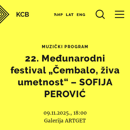
ЋИР
LAT
ENG
MUZIČKI PROGRAM
22. Međunarodni
festival „Čembalo, živa
umetnost“ – SOFIJA
PEROVIĆ
09.11.2025., 18:00
Galerija ARTGET