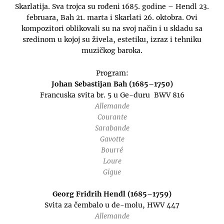
Skarlatija. Sva trojca su rođeni 1685. godine – Hendl 23.
februara, Bah 21. marta i Skarlati 26. oktobra. Ovi
kompozitori oblikovali su na svoj način i u skladu sa
sredinom u kojoj su živela, estetiku, izraz i tehniku
muzičkog baroka.
Program:
Johan Sebastijan Bah (1685–1750)
Francuska svita br. 5 u Ge-duru BWV 816
Allemande
Courante
Sarabande
Gavotte
Bourré
Loure
Gigue
Georg Fridrih Hendl (1685–1759)
Svita za čembalo u de-molu, HWV 447
Allemande