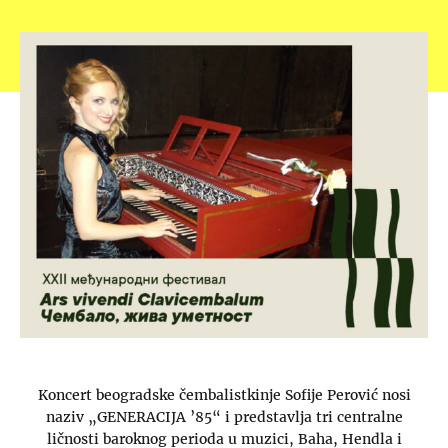
Koncert beogradske čembalistkinje Sofije Perović nosi
naziv „GENERACIJA ’85“ i predstavlja tri centralne
ličnosti baroknog perioda u muzici, Baha, Hendla i