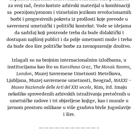
za svoj rad, često koriste arhivski materijal u kombinaciji
sa poezijom/prozom i vizuelnim jezikom revolucionarnih
borbi i progresivnih pokreta iz prošlosti koje prevode u
savremeni umetnički i politički kontekst. Vode se idejama
da sadržaj koji proizvode treba da bude didaktički i
dostupan najširoj publici i da polje umetnosti može i treba
da bude deo šire političke borbe za ravnopravnije društvo.
Izlagali su na brojnim internacionalnim izložbama, u
institucijama kao što su
Kunsthaus Graz
,
The Mosaic Rooms,
London
, Muzej Savremene Umetnosti Metelkova,
Ljubljana, Muzej savremene umetnosti, Beograd,
MAXXI –
Museo Nazionale delle Arti del XXI secolo
, Rim, itd. Imaju
nekoliko sprovedenih arhivskih istraživanja pretočenih u
umetničke radove i tri objavljene knjige, kao i murale u
javnom prostoru oslikane u više gradova bivše Jugoslavije
i šire.
———————————–