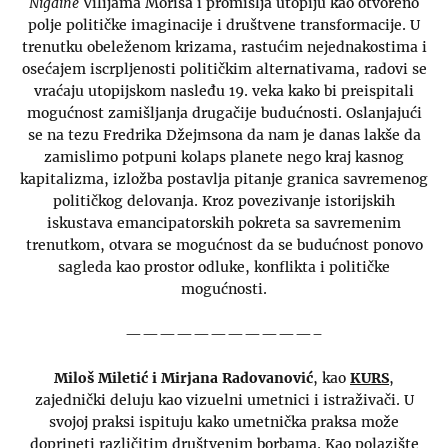
Nigdine
Vilijama Morisa i promišlja utopiju kao otvoreno
polje političke imaginacije i društvene transformacije. U
trenutku obeleženom krizama, rastućim nejednakostima i
osećajem iscrpljenosti političkim alternativama, radovi se
vraćaju utopijskom nasleđu 19. veka kako bi preispitali
mogućnost zamišljanja drugačije budućnosti. Oslanjajući
se na tezu Fredrika Džejmsona da nam je danas lakše da
zamislimo potpuni kolaps planete nego kraj kasnog
kapitalizma, izložba postavlja pitanje granica savremenog
političkog delovanja. Kroz povezivanje istorijskih
iskustava emancipatorskih pokreta sa savremenim
trenutkom, otvara se mogućnost da se budućnost ponovo
sagleda kao prostor odluke, konflikta i političke
mogućnosti.
———————————–
Miloš Miletić i Mirjana Radovanović
, kao
KURS
,
zajednički deluju kao vizuelni umetnici i istraživači. U
svojoj praksi ispituju kako umetnička praksa može
doprineti različitim društvenim borbama. Kao polazište