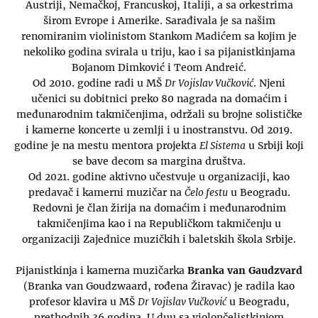
Austriji, Nemačkoj, Francuskoj, Italiji, a sa orkestrima
širom Evrope i Amerike. Sarađivala je sa našim
renomiranim violinistom Stankom Madićem sa kojim je
nekoliko godina svirala u triju, kao i sa pijanistkinjama
Bojanom Dimković i Teom Andreić.
Od 2010. godine radi u MŠ
Dr Vojislav Vučković
. Njeni
učenici su dobitnici preko 80 nagrada na domaćim i
međunarodnim takmičenjima, održali su brojne solističke
i kamerne koncerte u zemlji i u inostranstvu. Od 2019.
godine je na mestu mentora projekta
El Sistema
u Srbiji koji
se bave decom sa margina društva.
Od 2021. godine aktivno učestvuje u organizaciji, kao
predavač i kamerni muzičar na
Čelo festu
u Beogradu.
Redovni je član žirija na domaćim i međunarodnim
takmičenjima kao i na Republičkom takmičenju u
organizaciji Zajednice muzičkih i baletskih škola Srbije.
Pijanistkinja i kamerna muzičarka
Branka van Gaudzvard
(Branka van Goudzwaard, rođena Žiravac) je radila kao
profesor klavira u MŠ
Dr Vojislav Vučković
u Beogradu,
prethodnih 36 godina. U duu sa violončelistkinjom