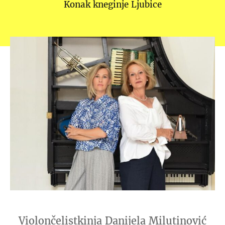
Konak kneginje Ljubice
Violončelistkinja Danijela Milutinović