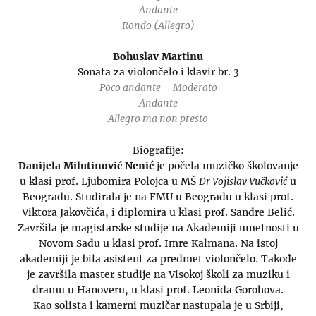
Andante
Rondo (Allegro)
Bohuslav Martinu
Sonata za violončelo i klavir br. 3
Poco andante – Moderato
Andante
Allegro ma non presto
Biografije:
Danijela Milutinović Nenić
je počela muzičko školovanje
u klasi prof. Ljubomira Polojca u MŠ
Dr Vojislav Vučković
u
Beogradu. Studirala je na FMU u Beogradu u klasi prof.
Viktora Jakovčića, i diplomira u klasi prof. Sandre Belić.
Završila je magistarske studije na Akademiji umetnosti u
Novom Sadu u klasi prof. Imre Kalmana. Na istoj
akademiji je bila asistent za predmet violončelo. Takođe
je završila master studije na Visokoj školi za muziku i
dramu u Hanoveru, u klasi prof. Leonida Gorohova.
Kao solista i kamerni muzičar nastupala je u Srbiji,