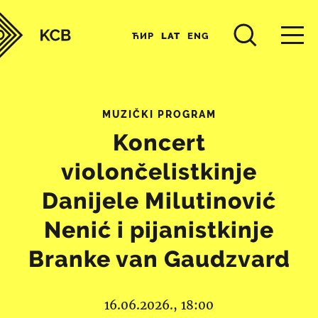
ЋИР
LAT
ENG
MUZIČKI PROGRAM
Koncert
violončelistkinje
Danijele Milutinović
Nenić i pijanistkinje
Branke van Gaudzvard
16.06.2026., 18:00