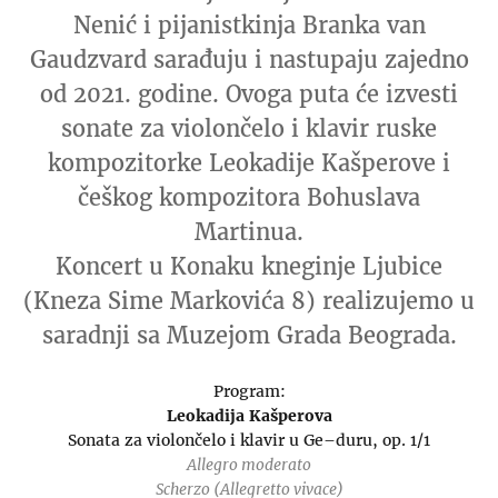
Nenić i pijanistkinja Branka van
Gaudzvard sarađuju i nastupaju zajedno
od 2021. godine. Ovoga puta će izvesti
sonate za violončelo i klavir ruske
kompozitorke Leokadije Kašperove i
češkog kompozitora Bohuslava
Martinua.
Koncert u Konaku kneginje Ljubice
(Kneza Sime Markovića 8) realizujemo u
saradnji sa Muzejom Grada Beograda.
Program:
Leokadija Kašperova
Sonata za violončelo i klavir u Ge–duru, op. 1/1
Allegro moderato
Scherzo (Allegretto vivace)