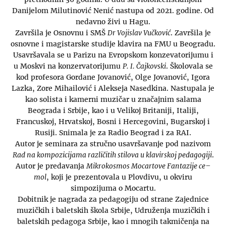
Danijelom Milutinović Nenić nastupa od 2021. godine. Od
nedavno živi u Hagu.
Završila je Osnovnu i SMŠ
Dr Vojislav Vučković
. Završila je
osnovne i magistarske studije klavira na FMU u Beogradu.
Usavršavala se u Parizu na Evropskom konzevatorijumu i
u Moskvi na konzervatorijumu
P. I. Čajkovski
. Školovala se
kod profesora Gordane Jovanović, Olge Jovanović, Igora
Lazka, Zore Mihailović i Alekseja Nasedkina. Nastupala je
kao solista i kamerni muzičar u značajnim salama
Beograda i Srbije, kao i u Velikoj Britaniji, Italiji,
Francuskoj, Hrvatskoj, Bosni i Hercegovini, Bugarskoj i
Rusiji. Snimala je za Radio Beograd i za RAI.
Autor je seminara za stručno usavršavanje pod nazivom
Rad na kompozicijama različitih stilova u klavirskoj pedagogiji
.
Autor je predavanja
Mikrokosmos Mocartove Fantazije ce–
mol
, koji je prezentovala u Plovdivu, u okviru
simpozijuma o Mocartu.
Dobitnik je nagrada za pedagogiju od strane Zajednice
muzičkih i baletskih škola Srbije, Udruženja muzičkih i
baletskih pedagoga Srbije, kao i mnogih takmičenja na