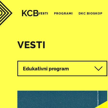
VESTI
PROGRAMI
DKC BIOSKOP
VESTI
Svi programi
Edukativni program