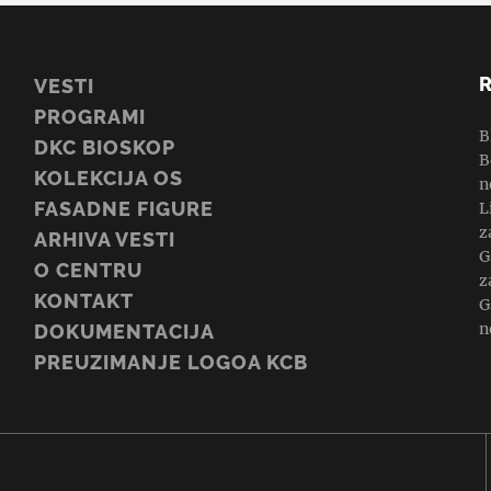
VESTI
PROGRAMI
B
DKC BIOSKOP
B
KOLEKCIJA OS
n
FASADNE FIGURE
L
z
ARHIVA VESTI
G
O CENTRU
z
KONTAKT
G
n
DOKUMENTACIJA
PREUZIMANJE LOGOA KCB