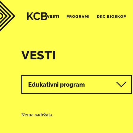
VESTI
PROGRAMI
DKC BIOSKOP
VESTI
Svi programi
Edukativni program
Nema sadržaja.