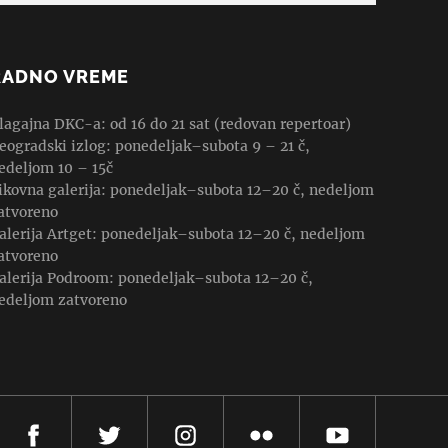
RADNO VREME
lagajna DKC-a: od 16 do 21 sat (redovan repertoar)
eogradski izlog: ponedeljak–subota 9 – 21 č,
edeljom 10 – 15č
ikovna galerija: ponedeljak–subota 12–20 č, nedeljom
atvoreno
alerija Artget: ponedeljak–subota 12–20 č, nedeljom
atvoreno
alerija Podroom: ponedeljak–subota 12–20 č,
edeljom zatvoreno