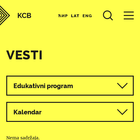
ЋИР
LAT
ENG
VESTI
Svi programi
Edukativni program
Kalendar
Nema sadržaja.