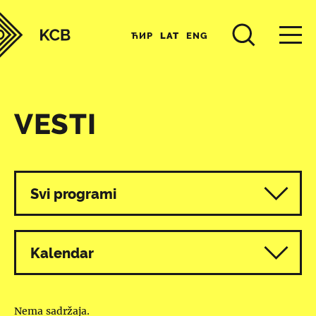
ЋИР
LAT
ENG
VESTI
Svi programi
Kalendar
Nema sadržaja.