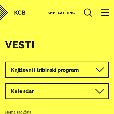
ЋИР
LAT
ENG
VESTI
Svi programi
Književni i tribinski program
Kalendar
Nema sadržaja.