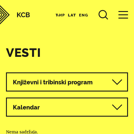
ЋИР
LAT
ENG
VESTI
Svi programi
Književni i tribinski program
Kalendar
Nema sadržaja.