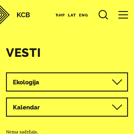
ЋИР
LAT
ENG
VESTI
Svi programi
Ekologija
Kalendar
Nema sadržaja.