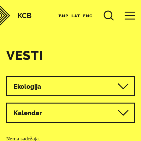
ЋИР
LAT
ENG
VESTI
Svi programi
Ekologija
Kalendar
Nema sadržaja.