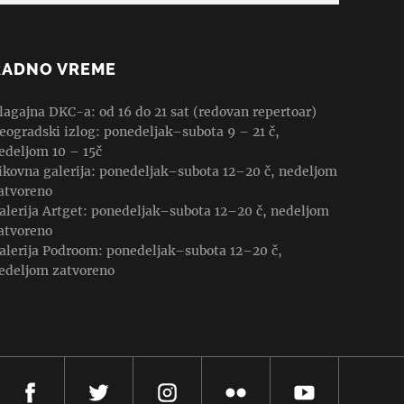
RADNO VREME
lagajna DKC-a: od 16 do 21 sat (redovan repertoar)
eogradski izlog: ponedeljak–subota 9 – 21 č,
edeljom 10 – 15č
ikovna galerija: ponedeljak–subota 12–20 č, nedeljom
atvoreno
alerija Artget: ponedeljak–subota 12–20 č, nedeljom
atvoreno
alerija Podroom: ponedeljak–subota 12–20 č,
edeljom zatvoreno