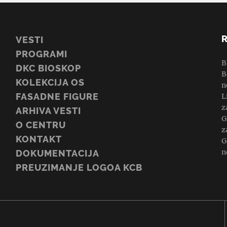
VESTI
PROGRAMI
B
DKC BIOSKOP
B
KOLEKCIJA OS
n
FASADNE FIGURE
L
z
ARHIVA VESTI
G
O CENTRU
z
KONTAKT
G
n
DOKUMENTACIJA
PREUZIMANJE LOGOA KCB