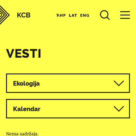
ЋИР
LAT
ENG
VESTI
Svi programi
Ekologija
Kalendar
Nema sadržaja.