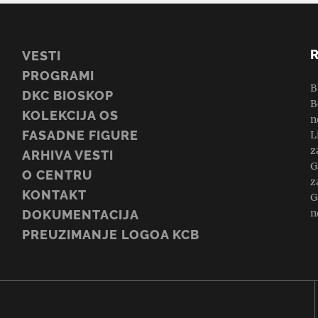
VESTI
PROGRAMI
B
DKC BIOSKOP
B
KOLEKCIJA OS
n
FASADNE FIGURE
L
z
ARHIVA VESTI
G
O CENTRU
z
KONTAKT
G
n
DOKUMENTACIJA
PREUZIMANJE LOGOA KCB