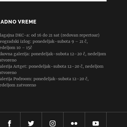
RADNO VREME
lagajna DKC-a: od 16 do 21 sat (redovan repertoar)
eogradski izlog: ponedeljak–subota 9 – 21 č,
edeljom 10 – 15č
ikovna galerija: ponedeljak–subota 12–20 č, nedeljom
atvoreno
alerija Artget: ponedeljak–subota 12–20 č, nedeljom
atvoreno
alerija Podroom: ponedeljak–subota 12–20 č,
edeljom zatvoreno