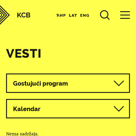
ЋИР
LAT
ENG
VESTI
Svi programi
Gostujući program
Kalendar
Nema sadržaja.