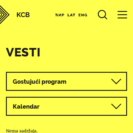
ЋИР
LAT
ENG
VESTI
Svi programi
Gostujući program
Kalendar
Nema sadržaja.